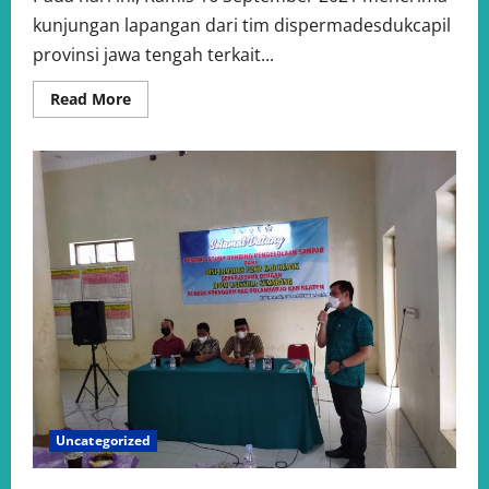
kunjungan lapangan dari tim dispermadesdukcapil
provinsi jawa tengah terkait...
Read
Read More
more
about
kunjungan
lapangan
dari
tim
dispermadesdukcapil
provinsi
jawa
tengah
terkait
tukar
menukar
tanah
kas
desa
Purwosari
Kec.
Sayung
yg
terkena
pembangunan
Uncategorized
jalan
toll
semarang-