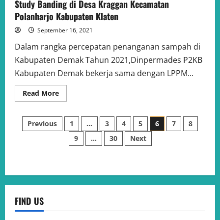
Study Banding di Desa Kraggan Kecamatan
Polanharjo Kabupaten Klaten
September 16, 2021
Dalam rangka percepatan penanganan sampah di
Kabupaten Demak Tahun 2021,Dinpermades P2KB
Kabupaten Demak bekerja sama dengan LPPM...
Read
Read More
more
about
Study
Posts
Banding
Previous
1
…
3
4
5
6
7
8
di
Desa
9
…
30
Next
pagination
Kraggan
Kecamatan
Polanharjo
Kabupaten
Klaten
FIND US