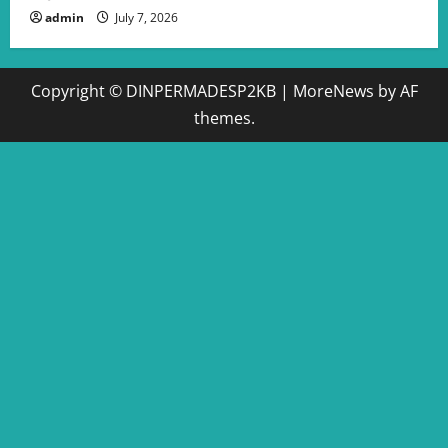
admin
July 7, 2026
Copyright © DINPERMADESP2KB
|
MoreNews
by AF
themes.