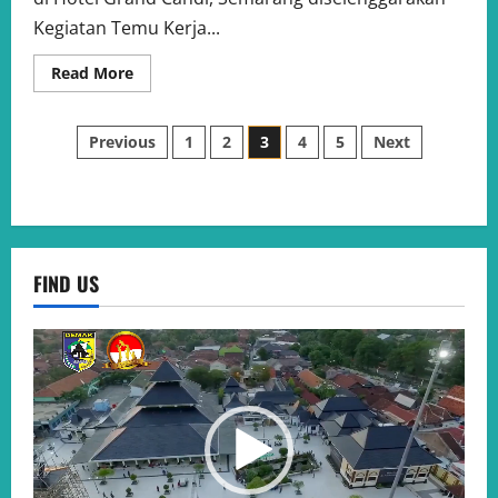
Kegiatan Temu Kerja...
Read
Read More
more
about
Kegiatan
Posts
Temu
Previous
1
2
3
4
5
Next
Kerja
Pengelola
pagination
Program
Genre
dan
Orientasi
Kader
BKR
FIND US
Video
Player