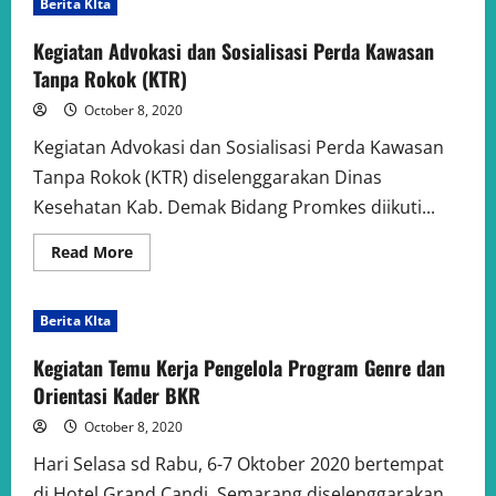
Berita KIta
Kegiatan Advokasi dan Sosialisasi Perda Kawasan
Tanpa Rokok (KTR)
October 8, 2020
Kegiatan Advokasi dan Sosialisasi Perda Kawasan
Tanpa Rokok (KTR) diselenggarakan Dinas
Kesehatan Kab. Demak Bidang Promkes diikuti...
Read
Read More
more
about
Kegiatan
Advokasi
Berita KIta
dan
Sosialisasi
Perda
Kegiatan Temu Kerja Pengelola Program Genre dan
Kawasan
Tanpa
Orientasi Kader BKR
Rokok
(KTR)
October 8, 2020
Hari Selasa sd Rabu, 6-7 Oktober 2020 bertempat
di Hotel Grand Candi, Semarang diselenggarakan