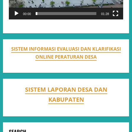
00:00
01:28
SISTEM INFORMASI EVALUASI DAN KLARIFIKASI
ONLINE PERATURAN DESA
SISTEM LAPORAN DESA DAN
KABUPATEN
SEARCH