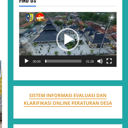
FIND US
Video
Player
00:00
01:28
SISTEM INFORMASI EVALUASI DAN
KLARIFIKASI ONLINE PERATURAN DESA