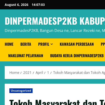
Skip
August 6, 2026
14:07:04
to
content
DINPERMADESP2KB KABUP
DinpermadesP2KB, Bangun Desa ne, Lancar Rezeki ne, 
HOME
BERITA
PROFIL
KAWASAN PERDESAAN
PP
MAKLUMAT PELAYANAN
BUDAYA KERJA DINPERMADESP2KB
Home
2021
April
1
Tokoh Masyarakat dan Tokoh A
Uncategorized
Tokoh Masyarakat dan 