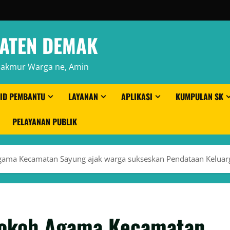
ATEN DEMAK
Makmur Warga ne, Amin
ID PEMBANTU
LAYANAN
APLIKASI
KUMPULAN SK
PELAYANAN PUBLIK
gama Kecamatan Sayung ajak warga sukseskan Pendataan Keluar
Tokoh Agama Kecamatan