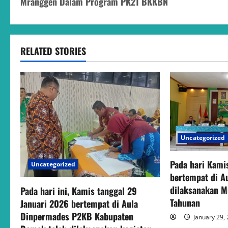
Mranggen Dalam Program PK21 BKKBN
s
t
RELATED STORIES
n
a
v
i
g
Uncategorized
a
Pada hari Kami
Uncategorized
bertempat di 
t
dilaksanakan M
Pada hari ini, Kamis tanggal 29
Tahunan
Januari 2026 bertempat di Aula
i
Dinpermades P2KB Kabupaten
January 29,