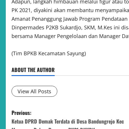
Adapun, langkah himbauan melalui figur atau t
PK 2021, diyakini akan membantu menyampaikan
Amanat Penanggung Jawab Program Pendataan 
Dinpermades P2KB Sukardjo, SKM, M.Kes ini d
bersama Manager Pengelolaan dan Manager Dat
(Tim BPKB Kecamatan Sayung)
ABOUT THE AUTHOR
View All Posts
P
Previous:
Ketua DPRD Demak Terdata di Desa Bandungrejo Kec
o